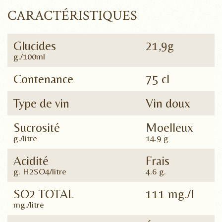
CARACTÉRISTIQUES
Glucides
21,9g
g./100ml
Contenance
75 cl
Type de vin
Vin doux
Sucrosité
Moelleux
g./litre
14.9 g
Acidité
Frais
g. H2SO4/litre
4.6 g.
SO2 TOTAL
111 mg./l
mg./litre