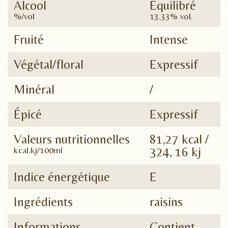
Alcool
Équilibré
%/vol
13.33% vol.
Fruité
Intense
Végétal/floral
Expressif
Minéral
/
Épicé
Expressif
Valeurs nutritionnelles
81,27 kcal /
kcal.kj/100ml
324, 16 kj
Indice énergétique
E
Ingrédients
raisins
Informations
Contient