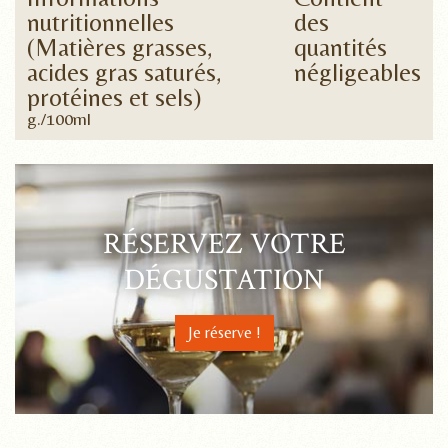
nutritionnelles
des
(Matières grasses,
quantités
acides gras saturés,
négligeables
protéines et sels)
g./100ml
RÉSERVEZ VOTRE
DÉGUSTATION
Je réserve !