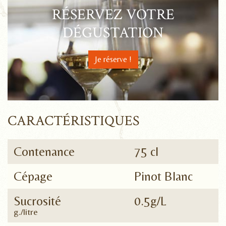
RÉSERVEZ VOTRE
DÉGUSTATION
Je réserve !
CARACTÉRISTIQUES
Contenance
75 cl
Cépage
Pinot Blanc
Sucrosité
0.5g/L
g./litre