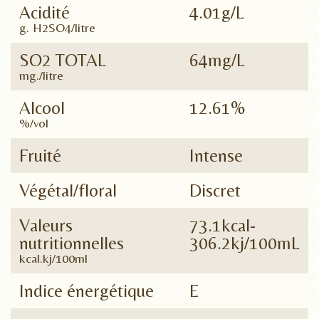
Acidité
4.01g/L
g. H2SO4/litre
SO2 TOTAL
64mg/L
mg./litre
Alcool
12.61%
%/vol
Fruité
Intense
Végétal/floral
Discret
Valeurs
73.1kcal-
nutritionnelles
306.2kj/100mL
kcal.kj/100ml
Indice énergétique
E