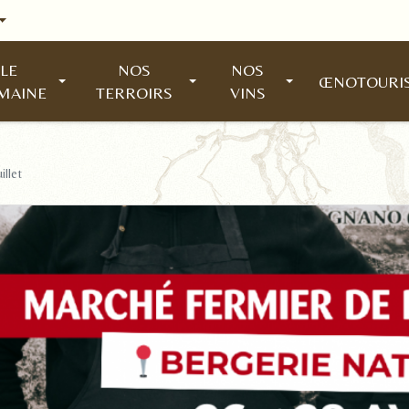
LE
NOS
NOS
ŒNOTOURI
MAINE
TERROIRS
VINS
illet