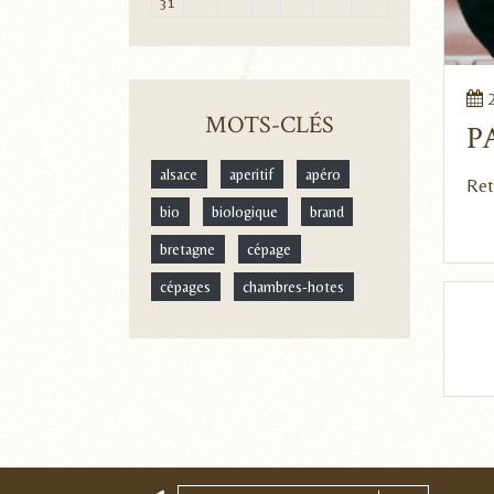
31
2
MOTS-CLÉS
P
alsace
aperitif
apéro
Ret
bio
biologique
brand
bretagne
cépage
cépages
chambres-hotes