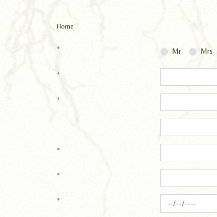
Home
*
Mr
Mrs
*
*
*
*
*