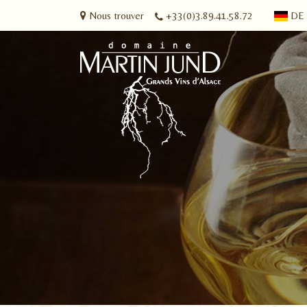
Nous trouver
+33(0)3.89.41.58.72
DE